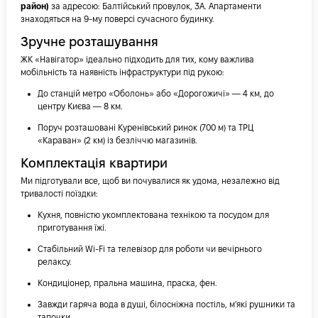
район)
за адресою: Балтійський провулок, 3А. Апартаменти
знаходяться на 9-му поверсі сучасного будинку.
Зручне розташування
ЖК «Навігатор» ідеально підходить для тих, кому важлива
мобільність та наявність інфраструктури під рукою:
До станцій метро «Оболонь» або «Дорогожичі» — 4 км, до
центру Києва — 8 км.
Поруч розташовані Куренівський ринок (700 м) та ТРЦ
«Караван» (2 км) із безліччю магазинів.
Комплектація квартири
Ми підготували все, щоб ви почувалися як удома, незалежно від
тривалості поїздки:
Кухня, повністю укомплектована технікою та посудом для
приготування їжі.
Стабільний Wi-Fi та телевізор для роботи чи вечірнього
релаксу.
Кондиціонер, пральна машина, праска, фен.
Завжди гаряча вода в душі, білосніжна постіль, м'які рушники та
тапочки.