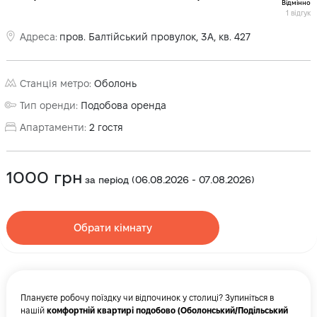
Відмінно
1
відгук
Адреса
:
пров. Балтійський провулок, 3А, кв. 427
Станція метро
:
Оболонь
Тип оренди
:
Подобова оренда
Апартаменти
:
2
гостя
1000
грн
за період
(
06.08.2026
-
07.08.2026
)
Обрати кімнату
Плануєте робочу поїздку чи відпочинок у столиці? Зупиніться в
нашій
комфортній квартирі подобово (Оболонський/Подільський