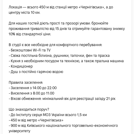
Локація — всього 450 м від станції метро «Чернігівська», а до
центру міста 10 км.
Для наших гостей діють прості та прозорі умови: бронюйте
проживання тривалістю від 15 днів та отримуйте гарантовану знижку
10% від стандартної ціни.
В студії є все необхідне для комфортного перебування:
- Безкоштовні Wi-Fi та TV
- Свіжа постільна білизна, рушники, тапочки, фен та праска
- Кухня з необхідним посудом та технікою, а також пральна машина
- Кондиціонер
- Душ з постійно гарячою водою
Правила заселення:
- Заселення з 14:00 до 22:00
- Виселення з 8:00 до 11:00
- Вікові обмеження: мінімальний вік для реєстрації заїзду 21 рік
Що знаходиться поруч?
- До Інституту серця МОЗ України всього 1,5 км
- 450 м від метро «Чернігівська»
- 900 м від Київського національного торговельно-економічного
університету