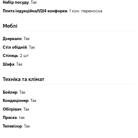
Набір посуду
:
Так
Плита індукційна/1/2/4 конфорки
:
1 кон. переносна
Меблі
Дзеркало
:
Так
Стіл обідній
:
Так
Стілець
:
2 шт
Шафа
:
Так
Техніка та клімат
Бойлер
:
Так
Кондиціонер
:
Так
Обігрівач
:
Так
Праска
:
так
Телевізор
:
Так