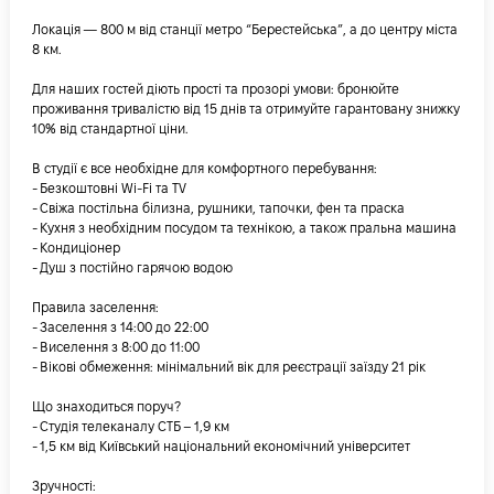
Локація — 800 м від станції метро “Берестейська”, а до центру міста
8 км.
Для наших гостей діють прості та прозорі умови: бронюйте
проживання тривалістю від 15 днів та отримуйте гарантовану знижку
10% від стандартної ціни.
В студії є все необхідне для комфортного перебування:
- Безкоштовні Wi-Fi та TV
- Свіжа постільна білизна, рушники, тапочки, фен та праска
- Кухня з необхідним посудом та технікою, а також пральна машина
- Кондиціонер
- Душ з постійно гарячою водою
Правила заселення:
- Заселення з 14:00 до 22:00
- Виселення з 8:00 до 11:00
- Вікові обмеження: мінімальний вік для реєстрації заїзду 21 рік
Що знаходиться поруч?
- Студія телеканалу СТБ – 1,9 км
- 1,5 км від Київський національний економічний університет
Зручності: