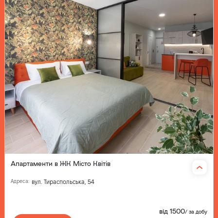
Апартаменти в ЖК Місто Квітів
Адреса
:
вул. Тираспольська, 54
від
1500
/
за добу