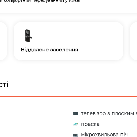
я комфортним перебуванням у Києві!
віддалене заселення
ті
телевізор з плоским
праска
мікрохвильова піч