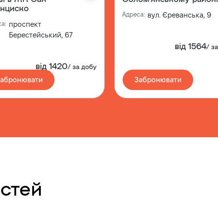
нциско
Адреса
:
вул. Єреванська, 9
са
:
проспект
Берестейський, 67
від
1564
/
з
від
1420
/
за добу
Забронювати
Забронювати
остей