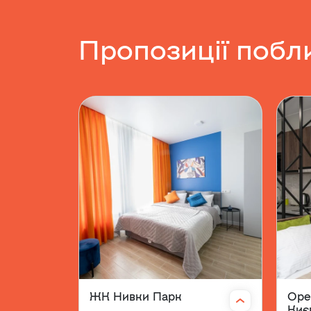
Пропозиції побл
ЖК Нивки Парк
Оре
Киє