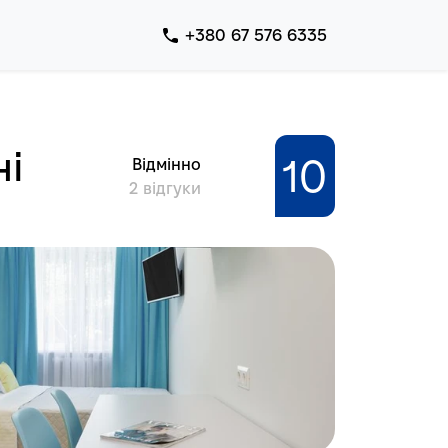
+380 67 576 6335
ні
10
Відмінно
2
відгуки