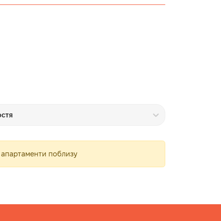
остя
и апартаменти поблизу