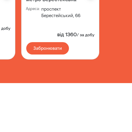
Адреса
:
проспект
Адреса
:
вул
Берестейський, 66
а добу
від
1360
/
за добу
Забронювати
Забро