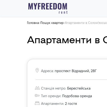
Головна
Пошук квартир
Апартаменти в Солом'янськ
>
>
Апартаменти в 
Адреса
:
проспект Відрадний, 28Г
Станція метро
:
Берестейська
Тип оренди
:
Подобова оренда
Апартаменти
:
2
гостя