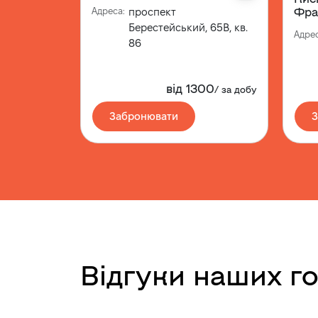
Фра
Адреса
:
проспект
Берестейський, 65В, кв.
Адре
86
від
1300
/
за добу
Забронювати
Відгуки наших г