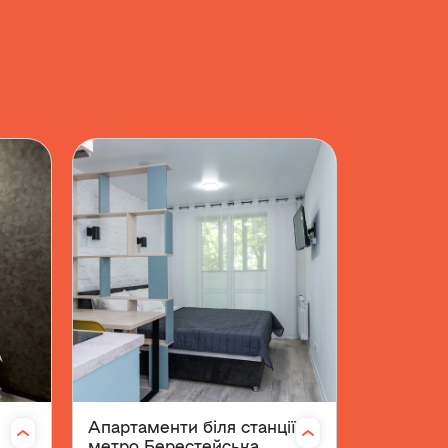
Апартаменти біля станції
Апартам
і
метро Берестейська
Солом'я