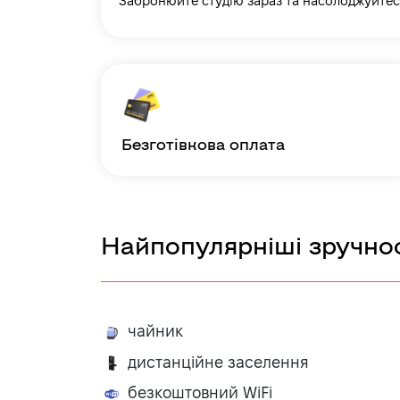
Забронюйте студію зараз та насолоджуйтес
безготівкова оплата
Найпопулярніші зручнос
чайник
дистанційне заселення
безкоштовний WiFi