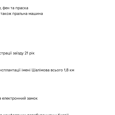
и, фен та праска
 а також пральна машина
трації заїзду 21 рік
ансплантації імені Шалімова всього 1,8 км
ез електронний замок