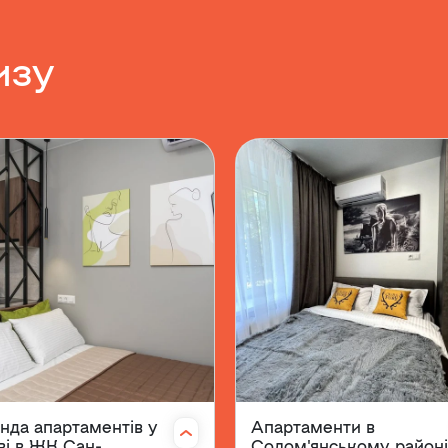
изу
нда апартаментів у
Апартаменти в
ві в ЖК Сан-
Солом'янському район