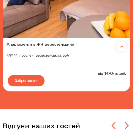
Апартаменти в ЖК Берестейський
Адреса
:
проспект Берестейський, 55А
від
1470
/
за добу
Забронювати
Відгуки наших гостей