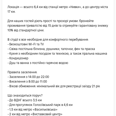
Локація — всього 6,4 км від станції метро «Нивки», а до центру міста
17 км.
Для наших гостей діють прості та прозорі умови: бронюйте
проживання тривалістю від 15 днів та отримуйте гарантовану знижку
10% від стандартної ціни.
В студії є все необхідне для комфортного перебування:
- Безкоштовні Wi-Fi та TV
- Свіжа постільна білизна, рушники, тапочки, фен та праска
- Кухня з необхідним посудом та технікою, а також пральна машина
- Кондиціонер
- Душ та ванна з постійно гарячою водою
Правила заселення:
- Заселення з 14:00 до 22:00
- Виселення з 8:00 до 11:00
- Вікові обмеження: мінімальний вік для реєстрації заїзду 21 рік
Що знаходиться поруч?
- До ВДНГ всього 3,5 км
- Для прогулянок Голосіївський парк в 4,6 км
- 1,5 км від метро «Васильківська»
- 2 км від метро «Виставковий центр»