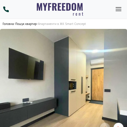
Головна
>
Пошук квартир
>
Апартаменти в ЖК Smart Concept