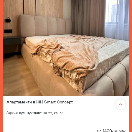
Апартаменти в ЖК Smart Concept
Адреса
:
вул. Лукʼянівська 22, кв. 77
від
1400
/
за добу