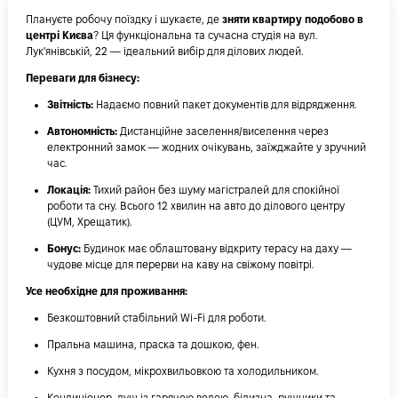
Плануєте робочу поїздку і шукаєте, де
зняти квартиру подобово в
центрі Києва
? Ця функціональна та сучасна студія на вул.
Лук'янівській, 22 — ідеальний вибір для ділових людей.
Переваги для бізнесу:
Звітність:
Надаємо повний пакет документів для відрядження.
Автономність:
Дистанційне заселення/виселення через
електронний замок — жодних очікувань, заїжджайте у зручний
час.
Локація:
Тихий район без шуму магістралей для спокійної
роботи та сну. Всього 12 хвилин на авто до ділового центру
(ЦУМ, Хрещатик).
Бонус:
Будинок має облаштовану відкриту терасу на даху —
чудове місце для перерви на каву на свіжому повітрі.
Усе необхідне для проживання:
Безкоштовний стабільний Wi-Fi для роботи.
Пральна машина, праска та дошкою, фен.
Кухня з посудом, мікрохвильовкою та холодильником.
Кондиціонер, душ із гарячою водою, білизна, рушники та