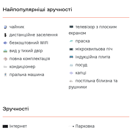
Найпопулярніші зручності
чайник
телевізор з плоским
екраном
дистанційне заселення
праска
безкоштовний WiFi
мікрохвильова піч
вид у тихий двір
індукційна плита
повна комплектація
посуд
кондиціонер
капці
пральна машина
постільна білизна та
рушники
Зручності
Інтернет
Парковка