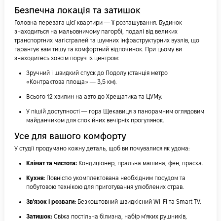
Безпечна локація та затишок
Головна перевага цієї квартири — її розташування. Будинок
знаходиться на мальовничому пагорбі, подалі від великих
транспортних магістралей та шумних інфраструктурних вузлів, що
гарантує вам тишу та комфортний відпочинок. При цьому ви
знаходитесь зовсім поруч із центром:
Зручний і швидкий спуск до Подолу (станція метро
«Контрактова площа» — 3,5 км).
Всього 12 хвилин на авто до Хрещатика та ЦУМу.
У пішій доступності — гора Щекавиця з панорамним оглядовим
майданчиком для спокійних вечірніх прогулянок.
Усе для вашого комфорту
У студії продумано кожну деталь, щоб ви почувалися як удома:
Клімат та чистота:
Кондиціонер, пральна машина, фен, праска.
Кухня:
Повністю укомплектована необхідним посудом та
побутовою технікою для приготування улюблених страв.
Зв'язок і розваги:
Безкоштовний швидкісний Wi-Fi та Smart TV.
Затишок:
Свіжа постільна білизна, набір м'яких рушників,