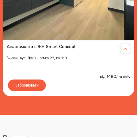
Апартаменти в ЖК Smart Concept
Адреса
:
вул. Лукʼянівська 22, кв. 110
від
1480
/
за добу
Забронювати