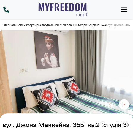
Главная
>
Поиск квартир
>
Апартаменти біля станції метро Звіринецька
>
вул. Джона Маккей
вул. Джона Маккейна, 35Б, кв.2 (студія 3)