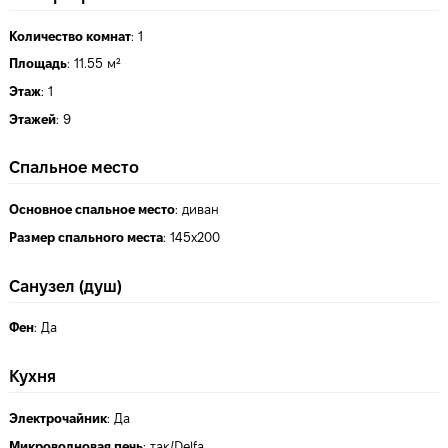
Количество комнат
:
1
Площадь
:
11.55 м²
Этаж
:
1
Этажей
:
9
Спальное место
Основное спальное место
:
диван
Размер спального места
:
145х200
Санузел (душ)
Фен
:
Да
Кухня
Электрочайник
:
Да
Микроволновая печь
:
так/Delfa