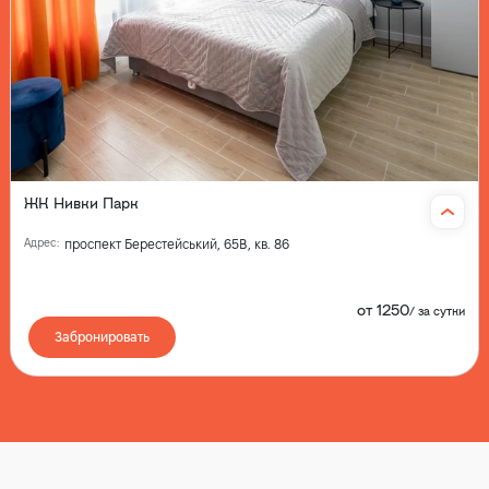
ЖК Нивки Парк
Адрес
:
проспект Берестейський, 65В, кв. 86
от
1250
/
за сутки
Забронировать