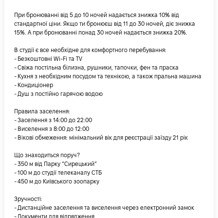
При бронюванні від 5 до 10 ночей надається знижка 10% від
стандартної ціни. Якщо ти бронюєш від 11 до 30 ночей, діє знижка
15%. А при бронюванні понад 30 ночей надається знижка 20%.
В студії є все необхідне для комфортного перебування:
- Безкоштовні Wi-Fi та TV
- Свіжа постільна білизна, рушники, тапочки, фен та праска
- Кухня з необхідним посудом та технікою, а також пральна машина
- Кондиціонер
- Душ з постійно гарячою водою
Правила заселення:
- Заселення з 14:00 до 22:00
- Виселення з 8:00 до 12:00
- Вікові обмеження: мінімальний вік для реєстрації заїзду 21 рік
Що знаходиться поруч?
- 350 м від Парку “Сирецький”
- 100 м до студії телеканалу СТБ
- 450 м до Київського зоопарку
Зручності:
- Дистанційне заселення та виселення через електронний замок
- Документи для відрядження