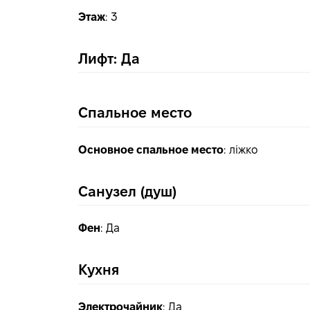
Этаж
:
3
Лифт: Да
Спальное место
Основное спальное место
:
ліжко
Санузел (душ)
Фен
:
Да
Кухня
Электрочайник
:
Да