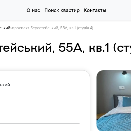
О нас
Поиск квартир
Контакты
ський
проспект Берестейський, 55А, кв.1 (студія 4)
>
йський, 55А, кв.1 (ст
ський