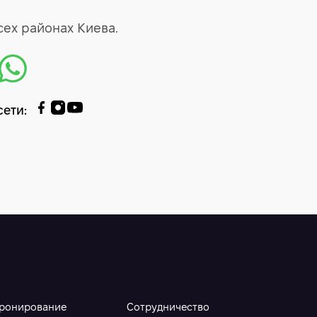
ех районах Киева.
сети
:
ронирование
Сотрудничество