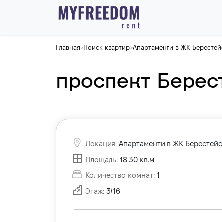
Главная
Поиск квартир
Апартаменти в ЖК Берестей
>
>
проспект Бересте
Локация
:
Апартаменти в ЖК Берестей
Площадь
:
18.30
кв.м
Количество комнат
:
1
Этаж
:
3
/
16