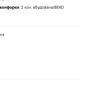
 конфорки
:
2 кон. вбудована/BEKO
ьна