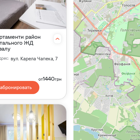
ртаменти район
тального ЖД
залу
дрес
:
вул. Карела Чапека, 7
1440
от
грн
абронировать