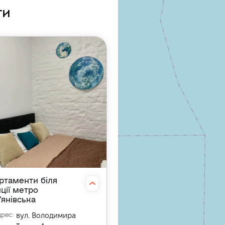
ти
ртаменти біля
нції метро
'янівська
дрес
:
вул. Володимира