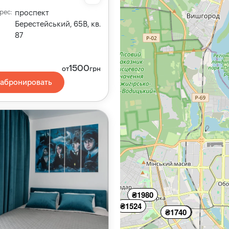
рес
:
проспект
Берестейський, 65В, кв.
87
1500
от
грн
абронировать
₴1980
₴1524
₴1500
₴1740
₴1740
₴1536