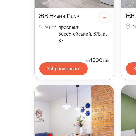
ЖК Нивки Парк
ЖК 
Адрес
:
проспект
А
Берестейський, 67В, кв.
87
1500
от
грн
Забронировать
З