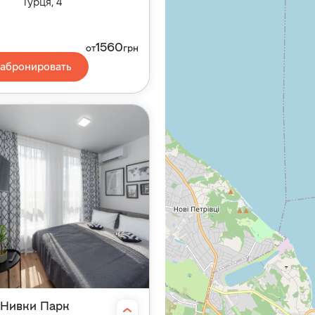
Турця, 4
1560
от
грн
абронировать
Нивки Парк