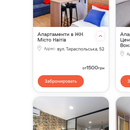
Апартаменти в ЖК
Апа
Місто Квітів
Цен
Вок
Адрес
:
вул. Тираспольська, 52
А
1500
от
грн
Забронировать
З