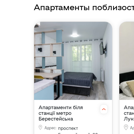
Апартаменты поблизос
Апартаменти біля
Апа
станції метро
ста
Берестейська
Лук
Адрес
:
проспект
А