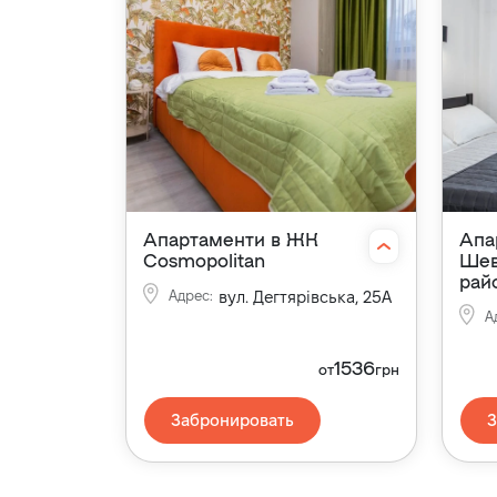
Апартаменти в ЖК
Апа
Cosmopolitan
Шев
рай
Адрес
:
вул. Дегтярівська, 25А
А
1536
от
грн
Забронировать
З