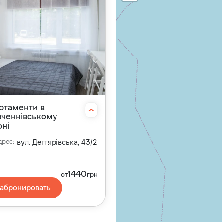
ртаменти в
ченківському
оні
дрес
:
вул. Дегтярівська, 43/2
1440
от
грн
абронировать