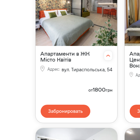
Апартаменти в ЖК
Апа
Місто Квітів
Цен
Вок
Адрес
:
вул. Тираспольська, 54
А
1800
от
грн
Забронировать
З