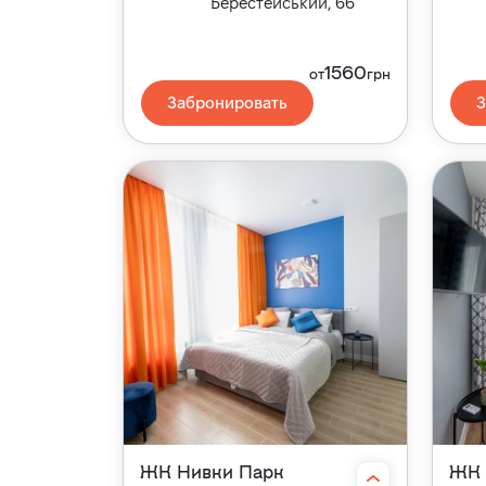
Берестейський, 66
1560
от
грн
Забронировать
З
ЖК Нивки Парк
ЖК 