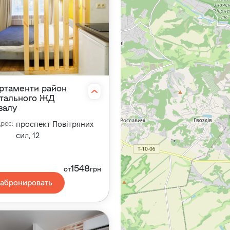
ртаменти район
тального ЖД
залу
дрес
:
проспект Повітряних
сил, 12
1548
от
грн
абронировать