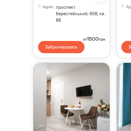
Адрес
:
проспект
Ад
Берестейський, 65В, кв.
86
1500
от
грн
Забронировать
З