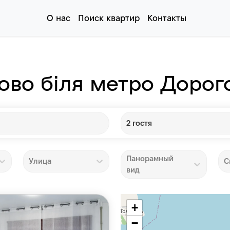
О нас
Поиск квартир
Контакты
ово біля метро Доро
2 гостя
Панорамный
Улица
С
вид
+
−