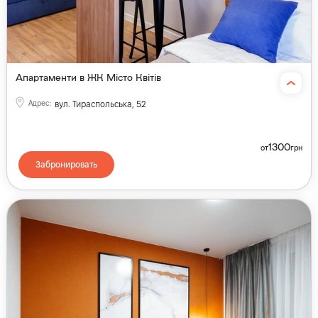
Апартаменти в ЖК Місто Квітів
Адрес
:
вул. Тираспольська, 52
1300
от
грн
Забронировать