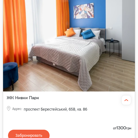
ЖК Нивки Парк
Адрес
:
проспект Берестейський, 65В, кв. 86
1300
от
грн
Забронировать