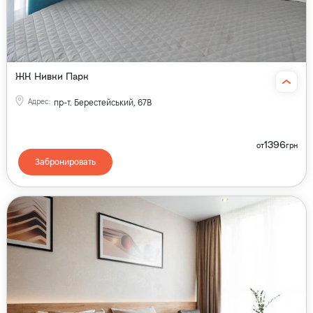
ЖК Нивки Парк
Адрес
:
пр-т. Берестейський, 67В
1396
от
грн
Забронировать