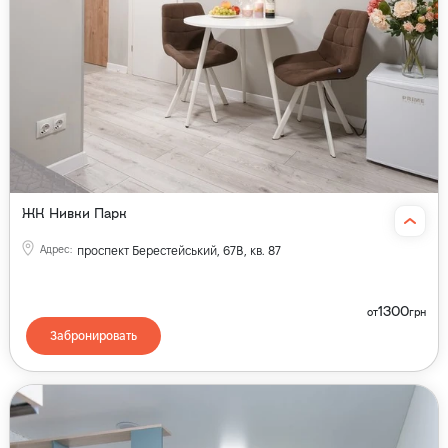
ЖК Нивки Парк
Адрес
:
проспект Берестейський, 67В, кв. 87
1300
от
грн
Забронировать