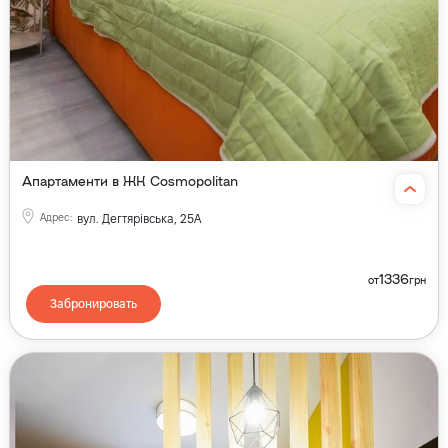
Апартаменти в ЖК Cosmopolitan
Адрес
:
вул. Дегтярівська, 25А
1336
от
грн
Забронировать