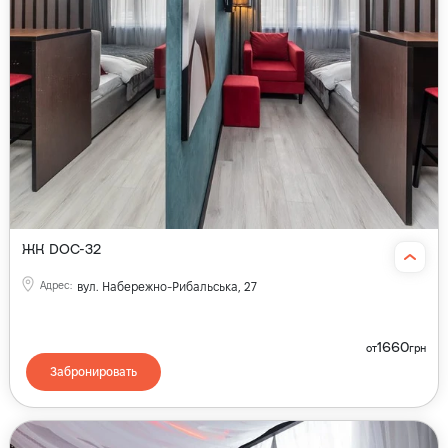
ЖК DOC-32
Адрес
:
вул. Набережно-Рибальська, 27
1660
от
грн
Забронировать