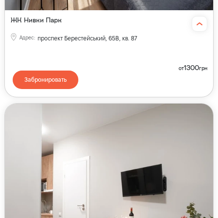
ЖК Нивки Парк
Адрес
:
проспект Берестейський, 65В, кв. 87
1300
от
грн
Забронировать