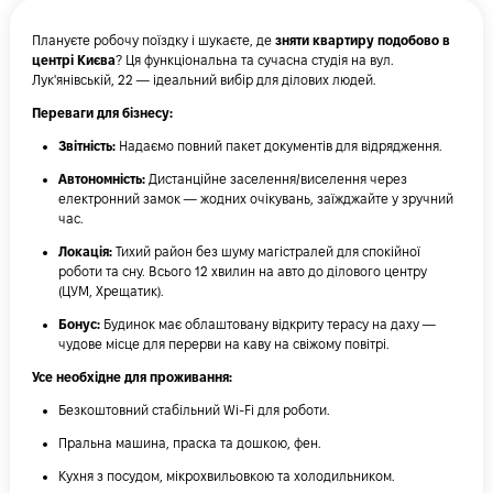
Плануєте робочу поїздку і шукаєте, де
зняти квартиру подобово в
центрі Києва
? Ця функціональна та сучасна студія на вул.
Лук'янівській, 22 — ідеальний вибір для ділових людей.
Переваги для бізнесу:
Звітність:
Надаємо повний пакет документів для відрядження.
Автономність:
Дистанційне заселення/виселення через
електронний замок — жодних очікувань, заїжджайте у зручний
час.
Локація:
Тихий район без шуму магістралей для спокійної
роботи та сну. Всього 12 хвилин на авто до ділового центру
(ЦУМ, Хрещатик).
Бонус:
Будинок має облаштовану відкриту терасу на даху —
чудове місце для перерви на каву на свіжому повітрі.
Усе необхідне для проживання:
Безкоштовний стабільний Wi-Fi для роботи.
Пральна машина, праска та дошкою, фен.
Кухня з посудом, мікрохвильовкою та холодильником.