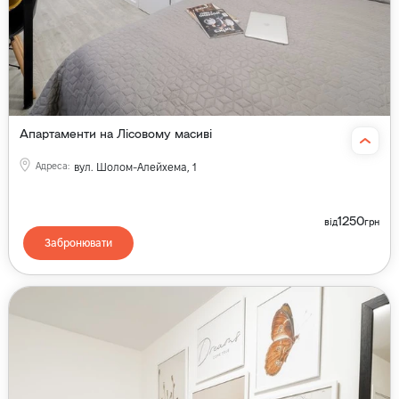
Апартаменти на Лісовому масиві
Адреса
:
вул. Шолом-Алейхема, 1
1250
від
грн
Забронювати