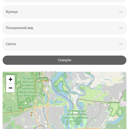
Вулиця
Панорамний вид
Світло
Скинути
+
−