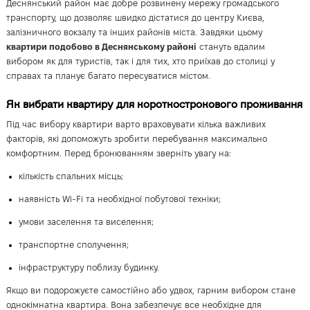
Деснянський район має добре розвинену мережу громадського
транспорту, що дозволяє швидко дістатися до центру Києва,
залізничного вокзалу та інших районів міста. Завдяки цьому
квартири подобово в Деснянському районі
стануть вдалим
вибором як для туристів, так і для тих, хто приїхав до столиці у
справах та планує багато пересуватися містом.
Як вибрати квартиру для короткострокового проживання
Під час вибору квартири варто враховувати кілька важливих
факторів, які допоможуть зробити перебування максимально
комфортним. Перед бронюванням зверніть увагу на:
кількість спальних місць;
наявність Wi-Fi та необхідної побутової техніки;
умови заселення та виселення;
транспортне сполучення;
інфраструктуру поблизу будинку.
Якщо ви подорожуєте самостійно або удвох, гарним вибором стане
однокімнатна квартира. Вона забезпечує все необхідне для