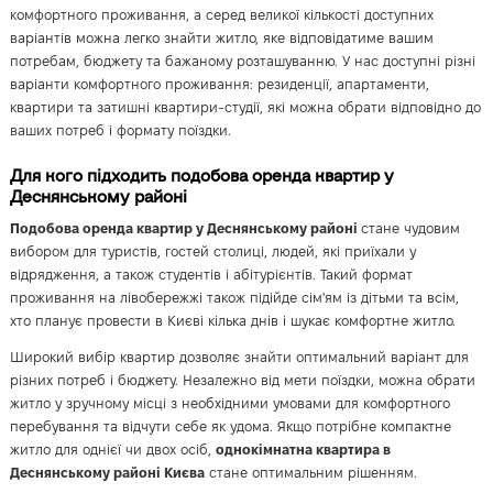
комфортного проживання, а серед великої кількості доступних
варіантів можна легко знайти житло, яке відповідатиме вашим
потребам, бюджету та бажаному розташуванню. У нас доступні різні
варіанти комфортного проживання: резиденції, апартаменти,
квартири та затишні квартири-студії, які можна обрати відповідно до
ваших потреб і формату поїздки.
Для кого підходить подобова оренда квартир у
Деснянському районі
Подобова оренда квартир у Деснянському районі
стане чудовим
вибором для туристів, гостей столиці, людей, які приїхали у
відрядження, а також студентів і абітурієнтів. Такий формат
проживання на лівобережжі також підійде сім'ям із дітьми та всім,
хто планує провести в Києві кілька днів і шукає комфортне житло.
Широкий вибір квартир дозволяє знайти оптимальний варіант для
різних потреб і бюджету. Незалежно від мети поїздки, можна обрати
житло у зручному місці з необхідними умовами для комфортного
перебування та відчути себе як удома. Якщо потрібне компактне
житло для однієї чи двох осіб,
однокімнатна квартира в
Деснянському районі Києва
стане оптимальним рішенням.