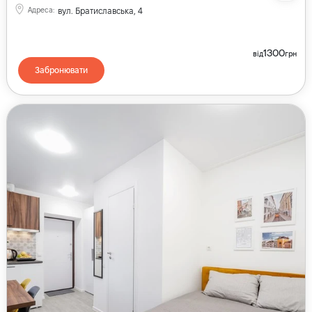
Адреса
:
вул. Братиславська, 4
1300
від
грн
Забронювати