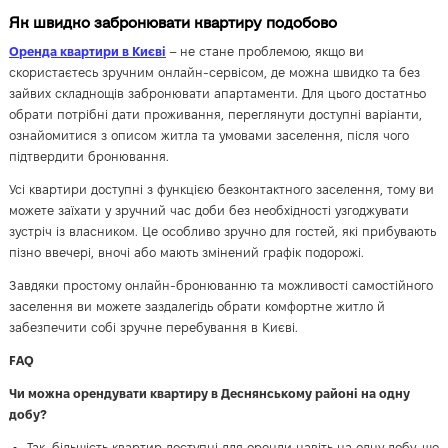
Як швидко забронювати квартиру подобово
Оренда квартири в Києві
– не стане проблемою, якщо ви
скористаєтесь зручним онлайн-сервісом, де можна швидко та без
зайвих складнощів забронювати апартаменти. Для цього достатньо
обрати потрібні дати проживання, переглянути доступні варіанти,
ознайомитися з описом житла та умовами заселення, після чого
підтвердити бронювання.
Усі квартири доступні з функцією безконтактного заселення, тому ви
можете заїхати у зручний час доби без необхідності узгоджувати
зустріч із власником. Це особливо зручно для гостей, які прибувають
пізно ввечері, вночі або мають змінений графік подорожі.
Завдяки простому онлайн-бронюванню та можливості самостійного
заселення ви можете заздалегідь обрати комфортне житло й
забезпечити собі зручне перебування в Києві.
FAQ
Чи можна орендувати квартиру в Деснянському районі на одну
добу?
Так, більшість квартир доступні для оренди навіть на одну добу, що