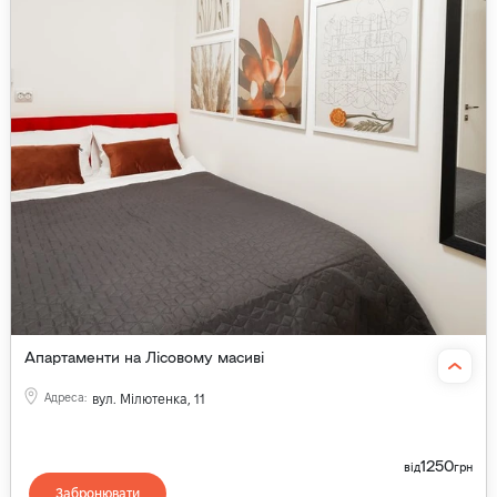
Апартаменти на Лісовому масиві
Адреса
:
вул. Мілютенка, 11
1250
від
грн
Забронювати