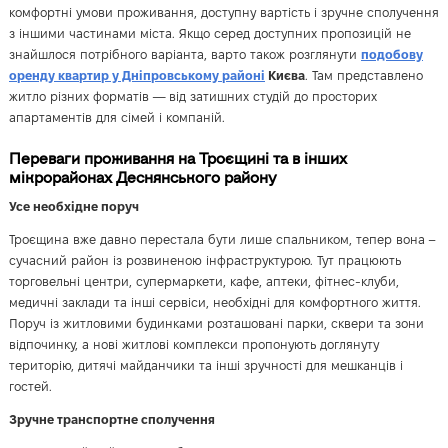
комфортні умови проживання, доступну вартість і зручне сполучення
з іншими частинами міста. Якщо серед доступних пропозицій не
знайшлося потрібного варіанта, варто також розглянути
подобову
оренду квартир у Дніпровському районі
Києва
. Там представлено
житло різних форматів — від затишних студій до просторих
апартаментів для сімей і компаній.
Переваги проживання на Троєщині та в інших
мікрорайонах Деснянського району
Усе необхідне поруч
Троєщина вже давно перестала бути лише спальником, тепер вона –
сучасний район із розвиненою інфраструктурою. Тут працюють
торговельні центри, супермаркети, кафе, аптеки, фітнес-клуби,
медичні заклади та інші сервіси, необхідні для комфортного життя.
Поруч із житловими будинками розташовані парки, сквери та зони
відпочинку, а нові житлові комплекси пропонують доглянуту
територію, дитячі майданчики та інші зручності для мешканців і
гостей.
Зручне транспортне сполучення