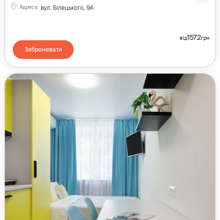
Адреса
:
вул. Білецького, 9А
1572
від
грн
Забронювати