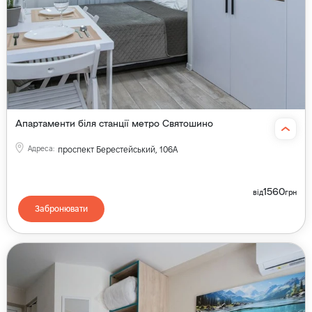
Апартаменти біля станції метро Святошино
Адреса
:
проспект Берестейський, 106А
1560
від
грн
Забронювати