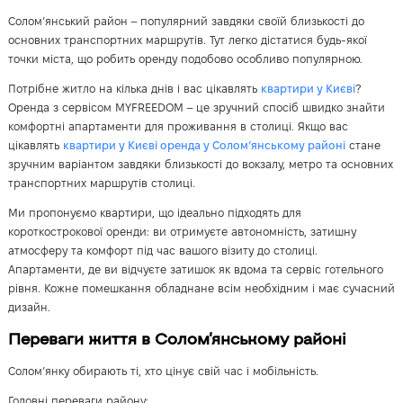
Солом’янський район – популярний завдяки своїй близькості до
основних транспортних маршрутів. Тут легко дістатися будь-якої
точки міста, що робить оренду подобово особливо популярною.
Потрібне житло на кілька днів і вас цікавлять
квартири у Києві
?
Оренда з сервісом MYFREEDOM – це зручний спосіб швидко знайти
комфортні апартаменти для проживання в столиці. Якщо вас
цікавлять
квартири у Києві оренда у Солом’янському районі
стане
зручним варіантом завдяки близькості до вокзалу, метро та основних
транспортних маршрутів столиці.
Ми пропонуємо квартири, що ідеально підходять для
короткострокової оренди: ви отримуєте автономність, затишну
атмосферу та комфорт під час вашого візиту до столиці.
Апартаменти, де ви відчуєте затишок як вдома та сервіс готельного
рівня. Кожне помешкання обладнане всім необхідним і має сучасний
дизайн.
Переваги життя в Солом’янському районі
Солом’янку обирають ті, хто цінує свій час і мобільність.
Головні переваги району: