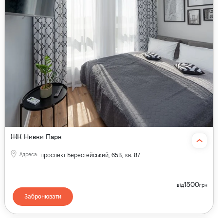
ЖК Нивки Парк
Адреса
:
проспект Берестейський, 65В, кв. 87
1500
від
грн
Забронювати