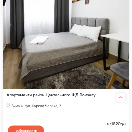
Апартаменти район Центального ЖД Вокзалу
Адреса
:
вул. Карела Чапека, 3
1620
від
грн
Забронювати