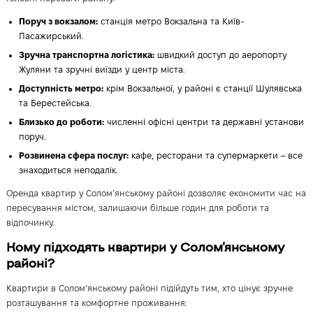
Поруч з вокзалом:
станція метро Вокзальна та Київ-
Пасажирський.
Зручна транспортна логістика:
швидкий доступ до аеропорту
Жуляни та зручні виїзди у центр міста.
Доступність метро:
крім Вокзальної, у районі є станції Шулявська
та Берестейська.
Близько до роботи:
численні офісні центри та державні установи
поруч.
Розвинена сфера послуг:
кафе, ресторани та супермаркети – все
знаходиться неподалік.
Оренда квартир у Солом’янському районі дозволяє економити час на
пересування містом, залишаючи більше годин для роботи та
відпочинку.
Кому підходять квартири у Солом’янському
районі?
Квартири в Солом’янському районі підійдуть тим, хто цінує зручне
розташування та комфортне проживання: