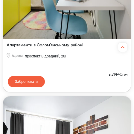
Апартаменти в Солом'янському районі
Адреса
:
проспект Відрадний, 28Г
1440
від
грн
Забронювати