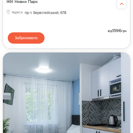
ЖК Нивки Парк
Адреса
:
пр-т. Берестейський, 67В
1596
від
грн
Забронювати