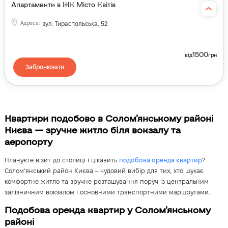
Апартаменти в ЖК Місто Квітів
Адреса
:
вул. Тираспольська, 52
1500
від
грн
Забронювати
Квартири подобово в Солом’янському районі
Києва — зручне житло біля вокзалу та
аеропорту
Плануєте візит до столиці і цікавить
подобова оренда квартир
?
Солом’янський район Києва – чудовий вибір для тих, хто шукає
комфортне житло та зручне розташування поруч із центральним
залізничним вокзалом і основними транспортними маршрутами.
Подобова оренда квартир у Солом’янському
районі