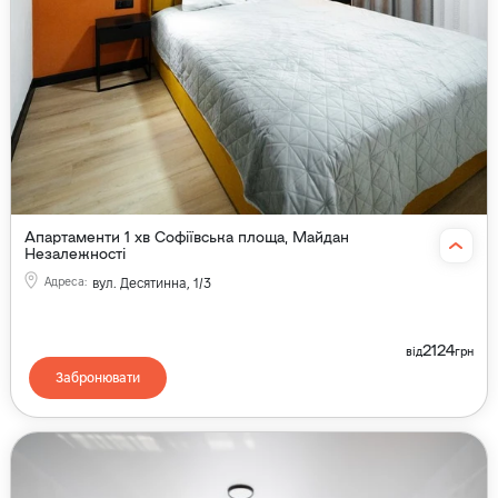
Апартаменти 1 хв Софіївська площа, Майдан
Незалежності
Адреса
:
вул. Десятинна, 1/3
2124
від
грн
Забронювати