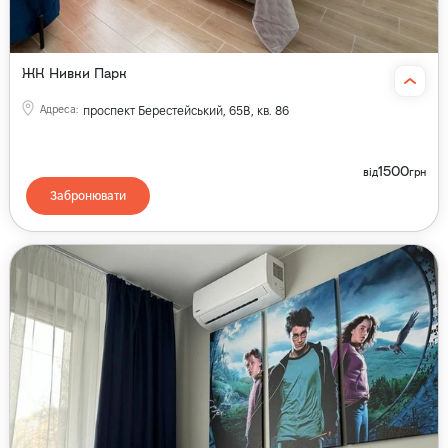
ЖК Нивки Парк
Адреса
:
проспект Берестейський, 65В, кв. 86
1500
від
грн
Забронювати