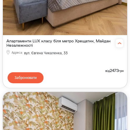
Апартаменти LUX класу біля метро Хрещатик, Майдан
Незалежності
Адреса
:
вул. Євгена Чикаленка, 33
2473
від
грн
Забронювати