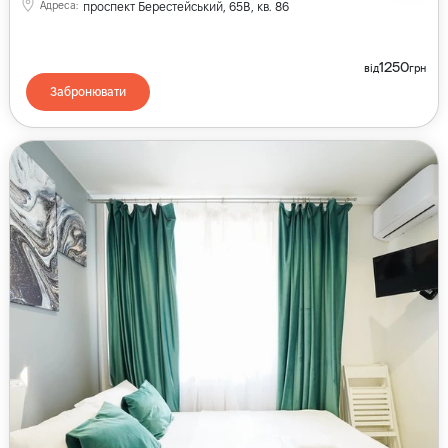
Адреса
:
проспект Берестейський, 65В, кв. 86
1250
від
грн
Забронювати