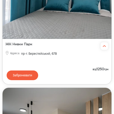
ЖК Нивки Парк
Адреса
:
пр-т. Берестейський, 67В
1250
від
грн
Забронювати