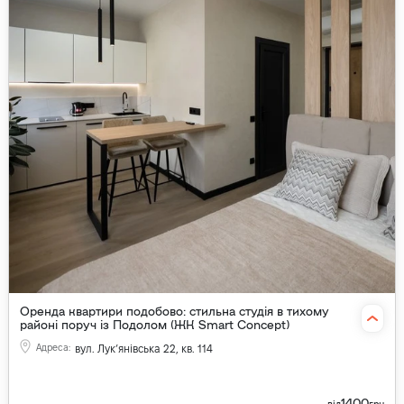
Оренда квартири подобово: стильна студія в тихому
районі поруч із Подолом (ЖК Smart Concept)
Адреса
:
вул. Лукʼянівська 22, кв. 114
1400
від
грн