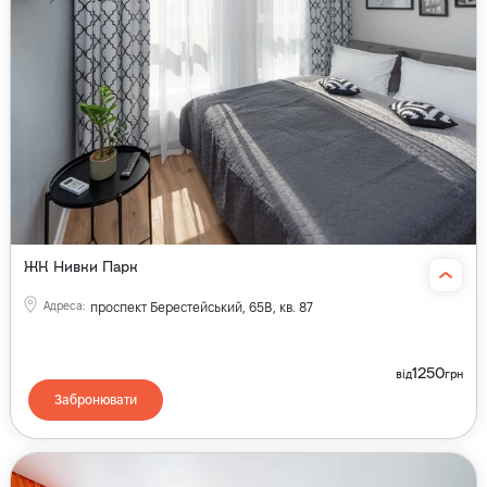
ЖК Нивки Парк
Адреса
:
проспект Берестейський, 65В, кв. 87
1250
від
грн
Забронювати