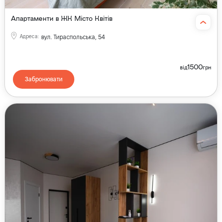
Апартаменти в ЖК Місто Квітів
Адреса
:
вул. Тираспольська, 54
1500
від
грн
Забронювати