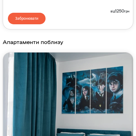
1250
від
грн
Забронювати
Апартаменти поблизу