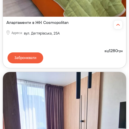
Апартаменти в ЖК Cosmopolitan
Адреса
:
вул. Дегтярівська, 25А
1280
від
грн
Забронювати