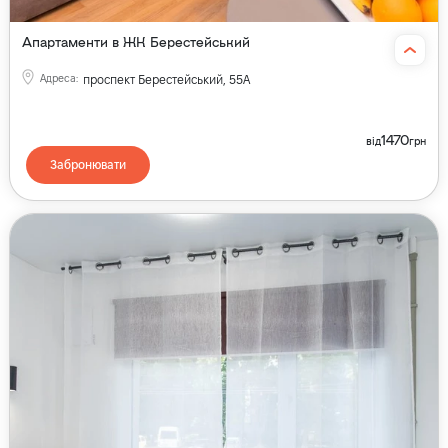
Апартаменти в ЖК Берестейський
Адреса
:
проспект Берестейський, 55А
1470
від
грн
Забронювати