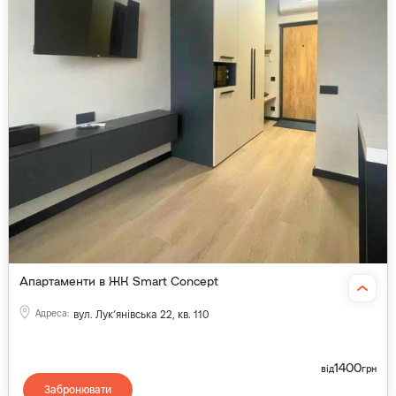
Апартаменти в ЖК Smart Concept
Адреса
:
вул. Лукʼянівська 22, кв. 110
1400
від
грн
Забронювати