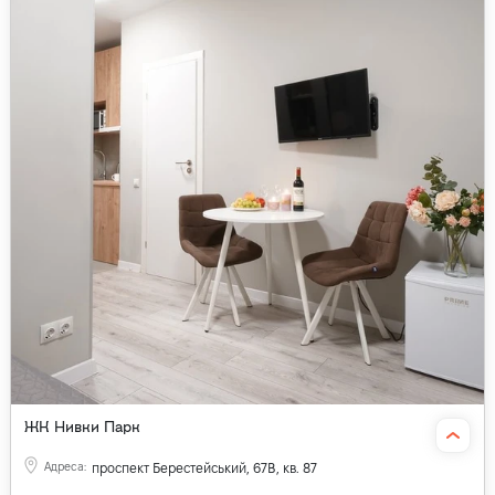
ЖК Нивки Парк
Адреса
:
проспект Берестейський, 67В, кв. 87