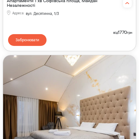
Апартаменти 1 хв Софіївська площа, Майдан
Незалежності
Адреса
:
вул. Десятинна, 1/3
1770
від
грн
Забронювати