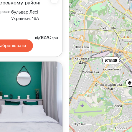
ерському районі
дреса
:
бульвар Лесі
Українки, 16А
1620
від
грн
Забронювати
₴1548
₴