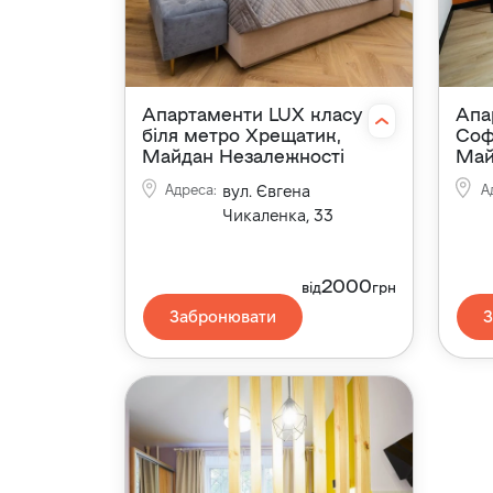
Апартаменти LUX класу
Апа
біля метро Хрещатик,
Соф
Майдан Незалежності
Май
Адреса
:
вул. Євгена
А
Чикаленка, 33
2000
від
грн
Забронювати