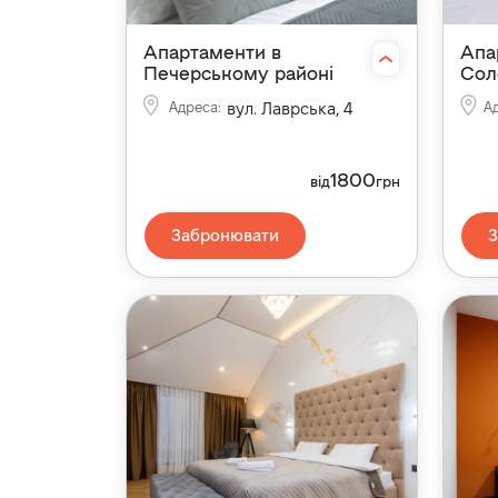
Апартаменти в
Апа
Печерському районі
Сол
Адреса
:
вул. Лаврська, 4
А
1800
від
грн
Забронювати