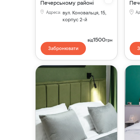
Печерському районі
Печ
Адреса
:
вул. Коновальця, 15,
А
корпус 2-й
1500
від
грн
Забронювати