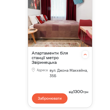
Апартаменти біля
станції метро
Звіринецька
Адреса
:
вул. Джона Маккейна,
35Б
1300
від
грн
Забронювати