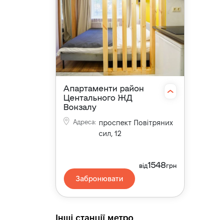
Апартаменти район
Центального ЖД
Вокзалу
Адреса
:
проспект Повітряних
сил, 12
1548
від
грн
Забронювати
Інші станції метро