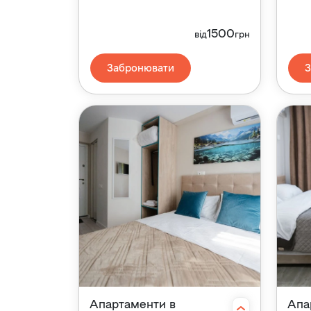
1500
від
грн
Забронювати
Апартаменти в
Апа