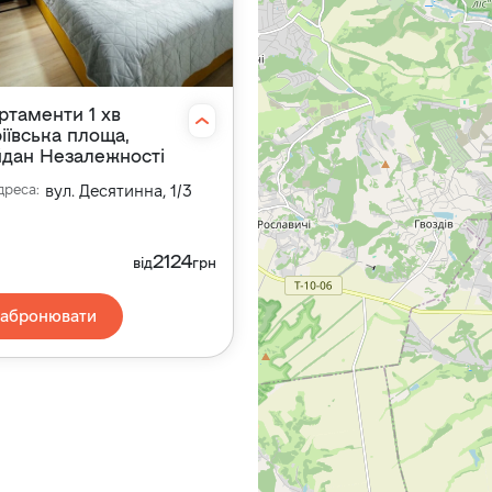
ртаменти 1 хв
іївська площа,
дан Незалежності
дреса
:
вул. Десятинна, 1/3
2124
від
грн
Забронювати