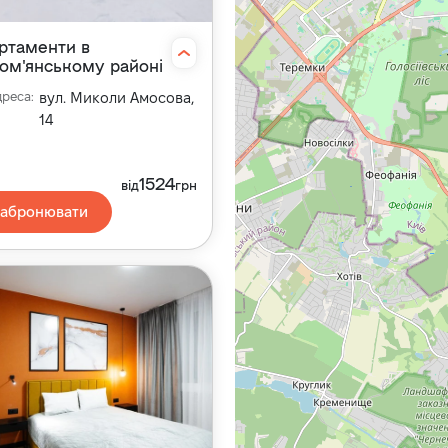
ртаменти в
ом'янському районі
дреса
:
вул. Миколи Амосова,
14
1524
від
грн
Забронювати