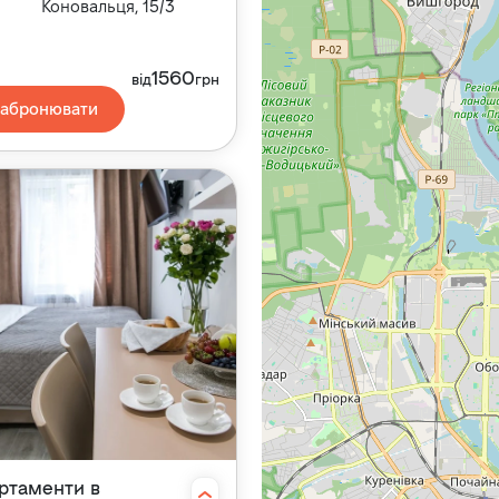
Коновальця, 15/3
1560
від
грн
Забронювати
ртаменти в