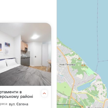
ртаменти в
ерському районі
дреса
:
вул. Євгена