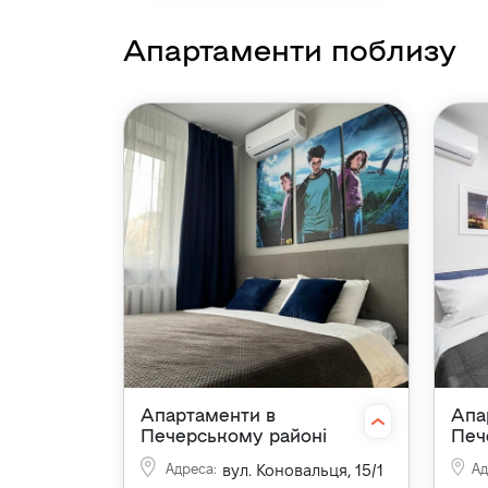
Апартаменти поблизу
Апартаменти в
Апа
Печерському районі
Печ
Адреса
:
вул. Коновальця, 15/1
А