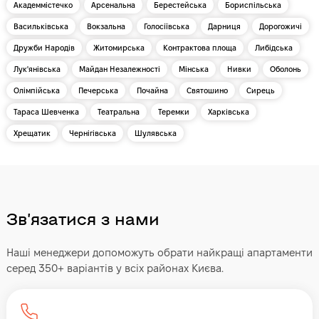
Академмістечко
Арсенальна
Берестейська
Бориспільська
Васильківська
Вокзальна
Голосіївська
Дарниця
Дорогожичі
Дружби Народів
Житомирська
Контрактова площа
Либідська
Лук'янівська
Майдан Незалежності
Мінська
Нивки
Оболонь
Олімпійська
Печерська
Почайна
Святошино
Сирець
Тараса Шевченка
Театральна
Теремки
Харківська
Хрещатик
Чернігівська
Шулявська
Звʼязатися з нами
Наші менеджери допоможуть обрати найкращі апартаменти
серед 350+ варіантів у всіх районах Києва.