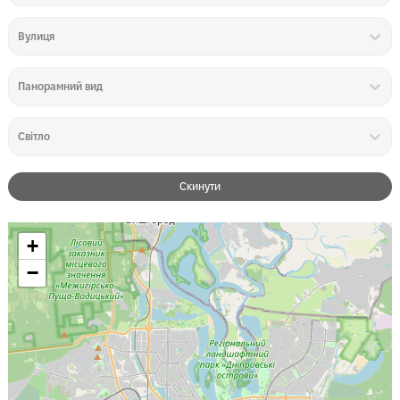
Вулиця
Панорамний вид
Світло
Скинути
+
−