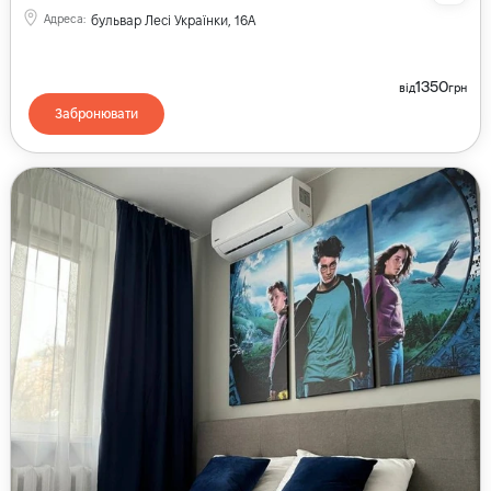
Адреса
:
бульвар Лесі Українки, 16А
1350
від
грн
Забронювати