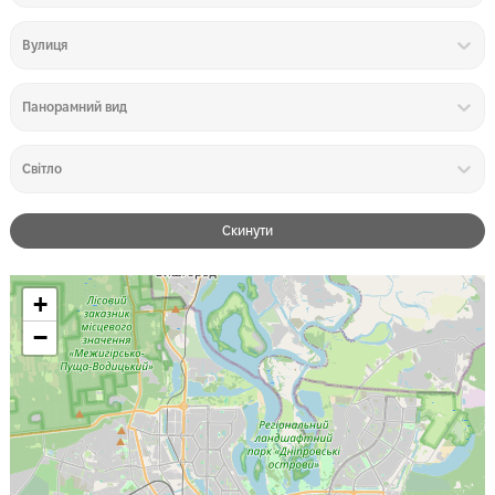
Вулиця
Панорамний вид
Світло
Скинути
+
−