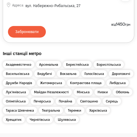
Адреса
:
вул. Набережно-Рибальська, 27
1450
від
грн
Забронювати
Інші станції метро
Академмістечко
Арсенальна
Берестейська
Бориспільська
Васильківська
Видубичі
Вокзальна
Голосіївська
Дорогожичі
Дружби Народів
Житомирська
Контрактова площа
Либідська
Лук'янівська
Майдан Незалежності
Мінська
Нивки
Оболонь
Олімпійська
Печерська
Почайна
Святошино
Сирець
Тараса Шевченка
Театральна
Теремки
Харківська
Хрещатик
Чернігівська
Шулявська