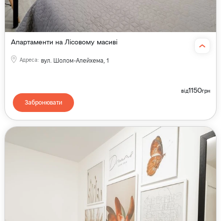
Апартаменти на Лісовому масиві
Адреса
:
вул. Шолом-Алейхема, 1
1150
від
грн
Забронювати