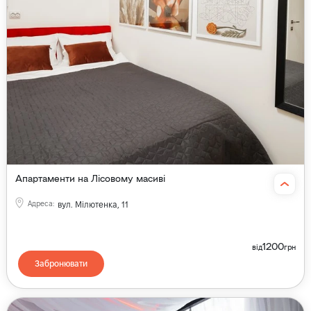
Апартаменти на Лісовому масиві
Адреса
:
вул. Мілютенка, 11
1200
від
грн
Забронювати