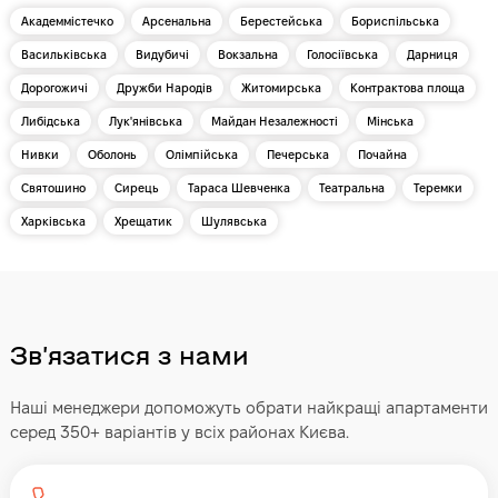
Академмістечко
Арсенальна
Берестейська
Бориспільська
Васильківська
Видубичі
Вокзальна
Голосіївська
Дарниця
Дорогожичі
Дружби Народів
Житомирська
Контрактова площа
Либідська
Лук'янівська
Майдан Незалежності
Мінська
Нивки
Оболонь
Олімпійська
Печерська
Почайна
Святошино
Сирець
Тараса Шевченка
Театральна
Теремки
Харківська
Хрещатик
Шулявська
Звʼязатися з нами
Наші менеджери допоможуть обрати найкращі апартаменти
серед 350+ варіантів у всіх районах Києва.