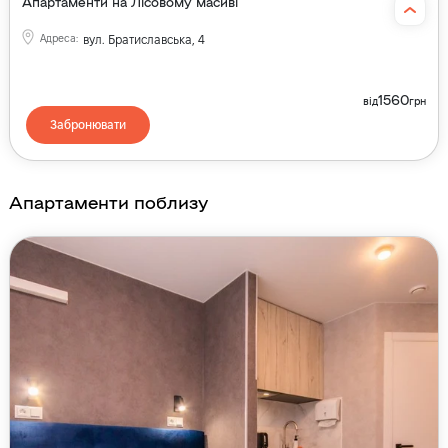
Апартаменти на Лісовому масиві
Адреса
:
вул. Братиславська, 4
1560
від
грн
Забронювати
Апартаменти поблизу