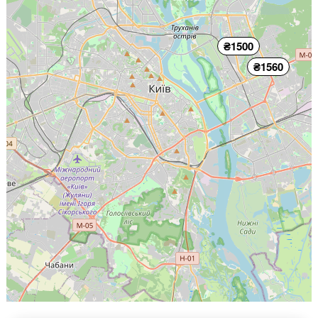
₴1500
₴1560