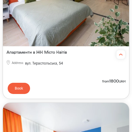
Апартаменти в ЖК Місто Квітів
Address
:
вул. Тираспольська, 54
1800
from
UAH
Book