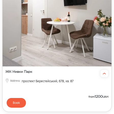
ЖК Нивки Парк
Address
:
проспект Берестейський, 67В, кв. 87
1200
from
UAH
Book