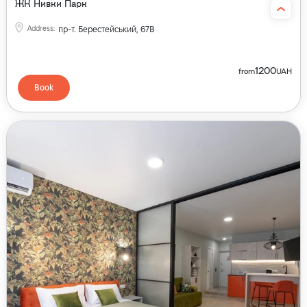
ЖК Нивки Парк
Address
:
пр-т. Берестейський, 67В
1200
from
UAH
Book