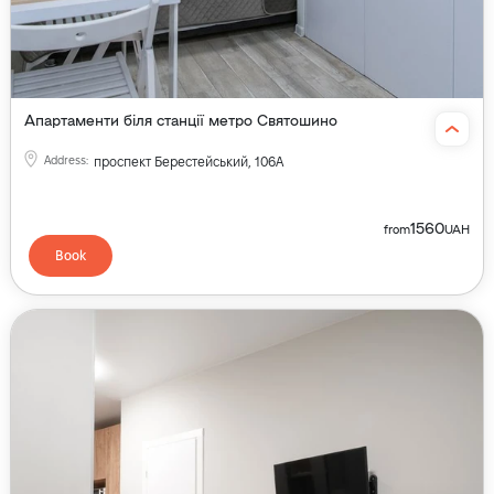
Апартаменти біля станції метро Святошино
Address
:
проспект Берестейський, 106А
1560
from
UAH
Book