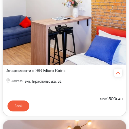
Апартаменти в ЖК Місто Квітів
Address
:
вул. Тираспольська, 52
1500
from
UAH
Book