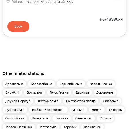
Address
:
проспект Берестейський, 55А
1836
from
UAH
Book
Other metro stations
Арсенальна
Берестейська
Бориспільська
Васильківська
Видубичі
Вокзальна
Голосіївська
Дарниця
Дорогожичі
Дружби Народів
Житомирська
Контрактова площа
Либідська
Лук'янівська
Майдан Незалежності
Мінська
Нивки
Оболонь
Олімпійська
Печерська
Почайна
Святошино
Сирець
Тараса Шевченка
Театральна
Теремки
Харківська