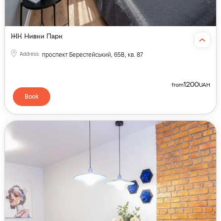
ЖК Нивки Парк
Address
:
проспект Берестейський, 65В, кв. 87
1200
from
UAH
Book