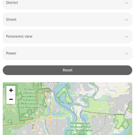
District
Street
Panoramic view
Power
Reset
+
−