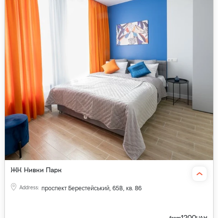
ЖК Нивки Парк
Address
:
проспект Берестейський, 65В, кв. 86
1200
from
UAH