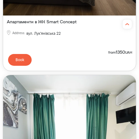
Апартаменти в ЖК Smart Concept
Address
:
вул. Лук'янівська 22
1350
from
UAH
Book