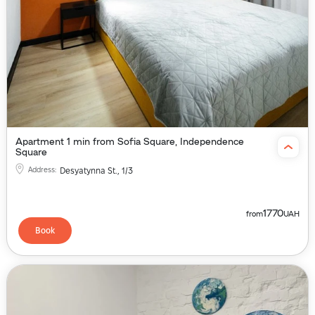
Apartment 1 min from Sofia Square, Independence
Square
Address
:
Desyatynna St., 1/3
1770
from
UAH
Book