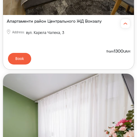
Апартаменти район Центрального ЖД Вокзалу
Address
:
вул. Карела Чапека, 3
1300
from
UAH
Book