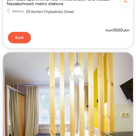
Nezalezhnosti metro stations
Address
:
33 Yevhen Chykalenko Street
1500
from
UAH
Book