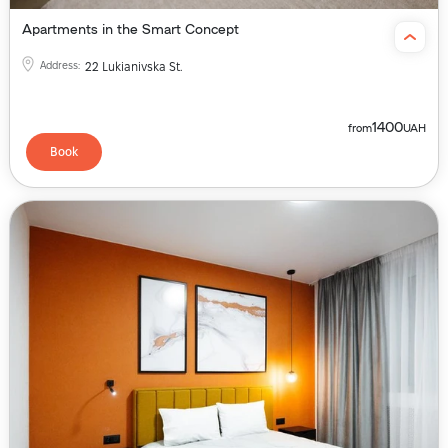
Apartments in the Smart Concept
Address
:
22 Lukianivska St.
1400
from
UAH
Book