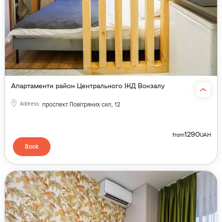
Апартаменти район Центрального ЖД Вокзалу
Address
:
проспект Повітряних сил, 12
1290
from
UAH
Book