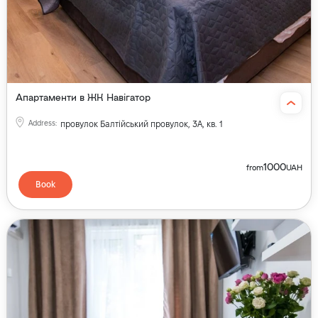
Апартаменти в ЖК Навігатор
Address
:
провулок Балтійський провулок, 3А, кв. 1
1000
from
UAH
Book