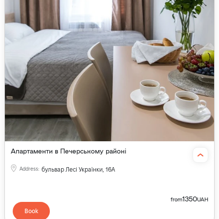
Апартаменти в Печерському районі
Address
:
бульвар Лесі Українки, 16А
1350
from
UAH
Book