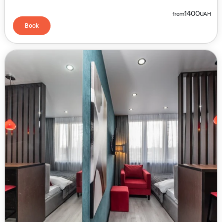
1400
from
UAH
Book