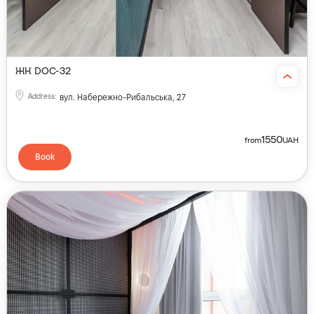
ЖК DOC-32
Address
:
вул. Набережно-Рибальська, 27
1550
from
UAH
Book