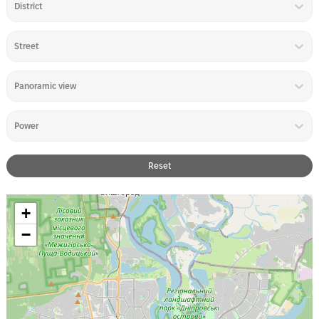
District
Street
Panoramic view
Power
Reset
+
−