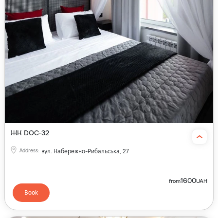
ЖК DOC-32
Address
:
вул. Набережно-Рибальська, 27
1600
from
UAH
Book