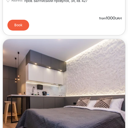
Address
:
пров. Балтійський провулок, 3А, кв. 427
1000
from
UAH
Book