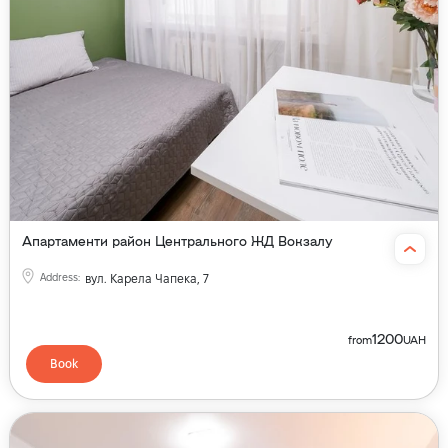
Апартаменти район Центрального ЖД Вокзалу
Address
:
вул. Карела Чапека, 7
1200
from
UAH
Book