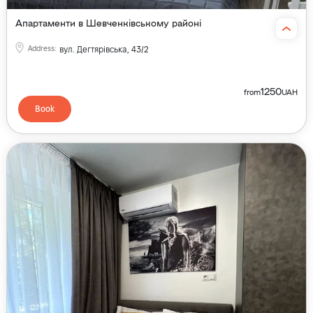
Апартаменти в Шевченківському районі
Address
:
вул. Дегтярівська, 43/2
1250
from
UAH
Book