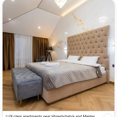
LUX-class apartments near Khreshchatyk and Maidan