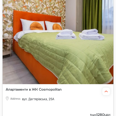
Апартаменти в ЖК Cosmopolitan
Address
:
вул. Дегтярівська, 25А
1280
from
UAH