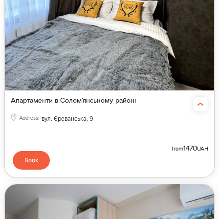
Апартаменти в Солом'янському районі
Address
:
вул. Єреванська, 9
1470
from
UAH
Book