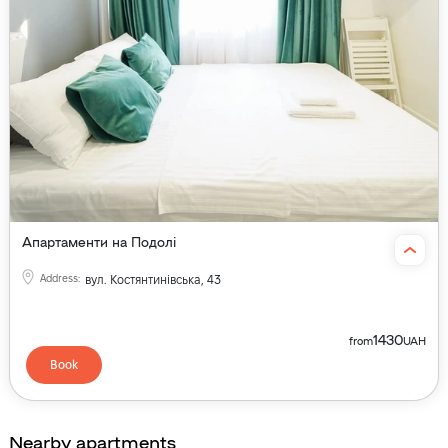
Апартаменти на Подолі
Address
:
вул. Костянтинівська, 43
1430
from
UAH
Book
Nearby apartments