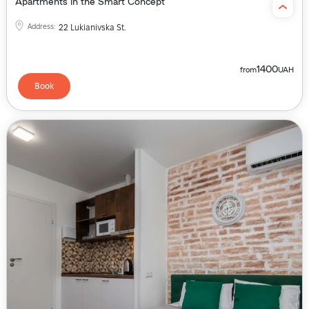
Apartments in the Smart Concept
Address
:
22 Lukianivska St.
1400
from
UAH
Book