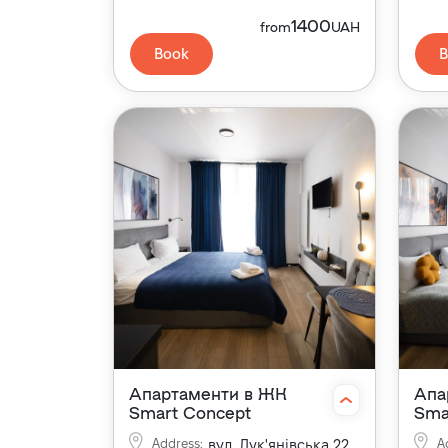
1400
from
UAH
Book
B
Апартаменти в ЖК
Апа
Smart Concept
Sma
Address
:
вул. Лук'янівська 22
A