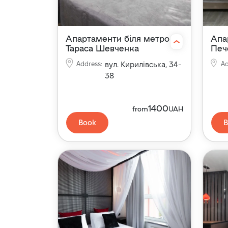
Апартаменти біля метро
Апа
Тараса Шевченка
Печ
Address
:
вул. Кирилівська, 34-
Ad
38
1400
from
UAH
Book
B