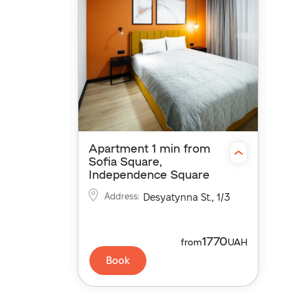
Apartment 1 min from
Sofia Square,
Independence Square
Address
:
Desyatynna St., 1/3
1770
from
UAH
Book