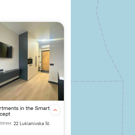
rtments in the Smart
cept
ddress
:
22 Lukianivska St.