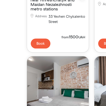
Maidan Nezalezhnosti
A
metro stations
Address
:
33 Yevhen Chykalenko
Street
1500
from
UAH
Book
B