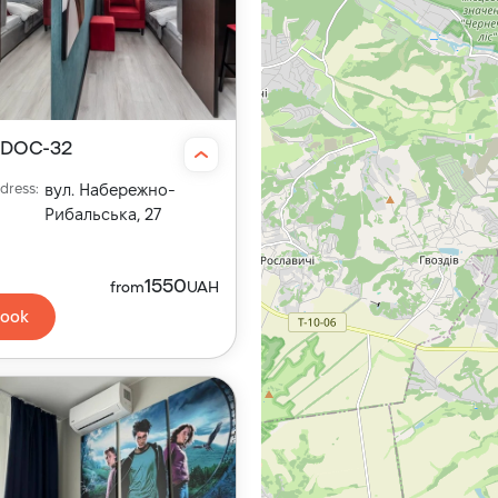
DOC-32
dress
:
вул. Набережно-
Рибальська, 27
1550
from
UAH
ook