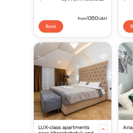
1350
from
UAH
Book
B
LUX-class apartments
Апа
near Khreshchatyk and