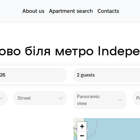
About us
Apartment search
Contacts
ово біля метро Indep
026
2 guests
Panoramic
Street
P
view
+
−