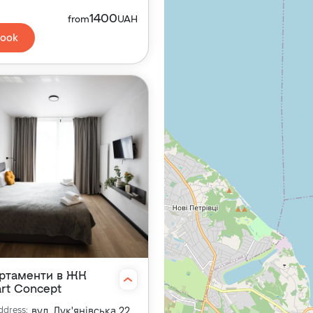
1400
from
UAH
ook
ртаменти в ЖК
rt Concept
ddress
:
вул. Лук'янівська 22