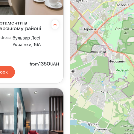
ртаменти в
ерському районі
dress
:
бульвар Лесі
Українки, 16А
1350
from
UAH
ook