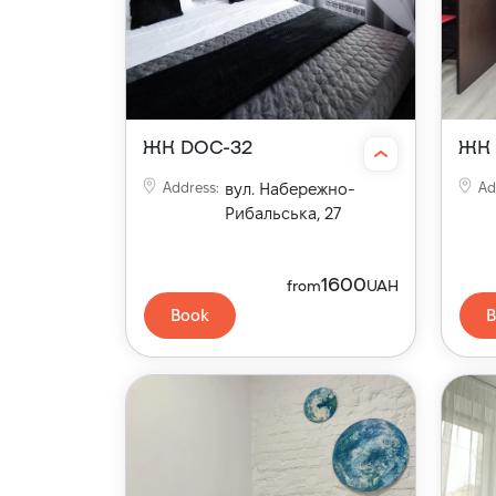
ЖК DOC-32
ЖК 
Address
:
вул. Набережно-
Ad
Рибальська, 27
1600
from
UAH
Book
B