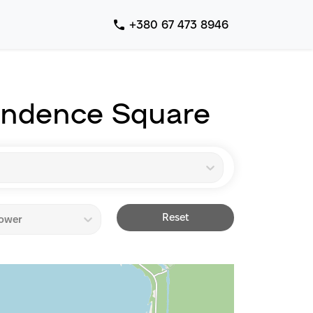
+380 67 473 8946
endence Square
Reset
ower