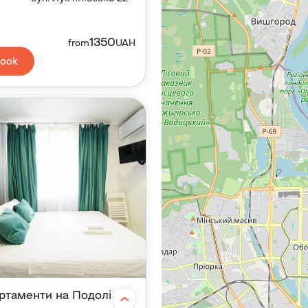
1350
from
UAH
ook
ртаменти на Подолі