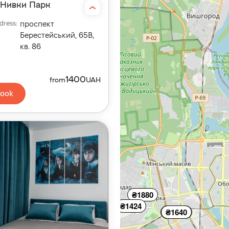
Нивки Парк
dress
:
проспект
Берестейський, 65В,
кв. 86
1400
from
UAH
ook
₴1880
₴1424
₴1400
₴1640
₴1640
₴1436