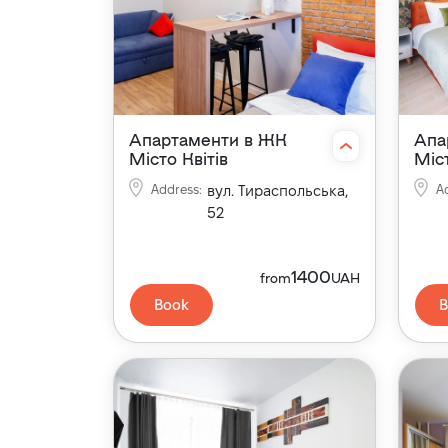
Апартаменти в ЖК
Апа
Місто Квітів
Міст
Address
:
вул. Тираспольська,
A
52
1400
from
UAH
Book
B