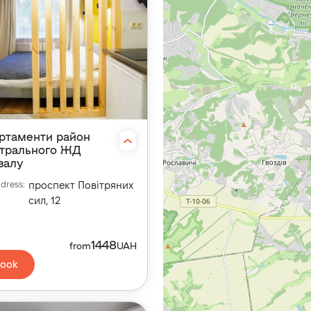
ртаменти район
трального ЖД
залу
dress
:
проспект Повітряних
сил, 12
1448
from
UAH
ook