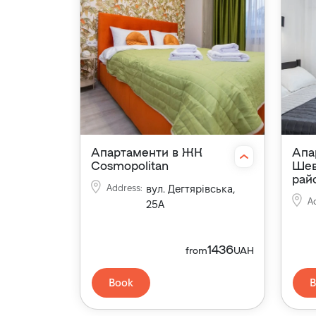
Апартаменти в ЖК
Апа
Cosmopolitan
Шев
рай
Address
:
вул. Дегтярівська,
A
25А
1436
from
UAH
Book
B