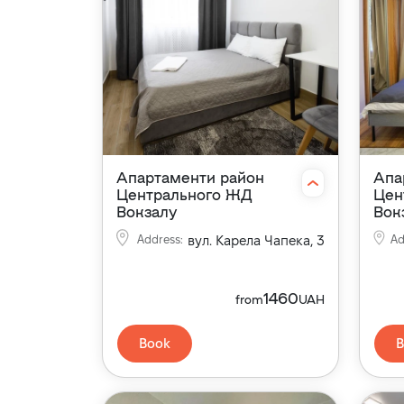
Апартаменти район
Апа
Центрального ЖД
Цен
Вокзалу
Вок
Address
:
вул. Карела Чапека, 3
Ad
1460
from
UAH
Book
B