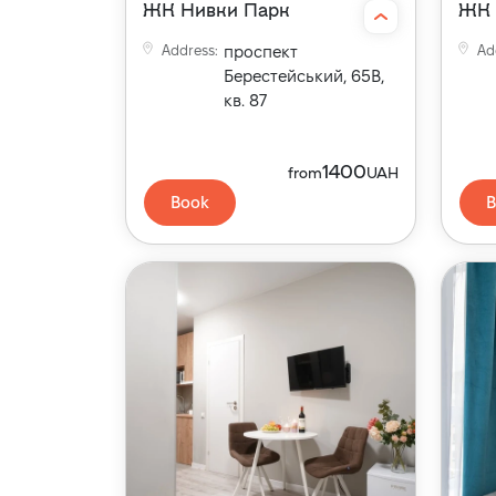
ЖК Нивки Парк
ЖК 
Address
:
проспект
Ad
Берестейський, 65В,
кв. 87
1400
from
UAH
Book
B