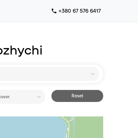
+380 67 576 6417
ozhychi
Reset
ower