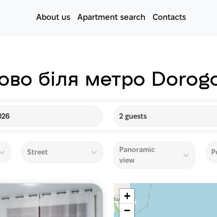
About us
Apartment search
Contacts
ово біля метро Dorog
026
2 guests
Panoramic
Street
P
view
+
−