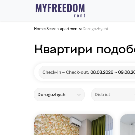
Home
Search apartments
Dorogozhychi
>
>
Квартири подоб
Check-in – Check-out:
08.08.2026 ~ 09.08.2
Dorogozhychi
District