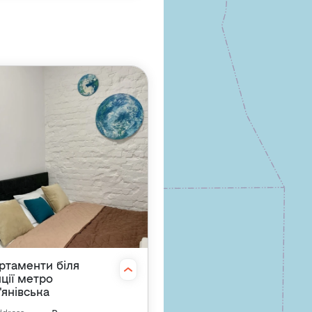
ртаменти біля
нції метро
'янівська