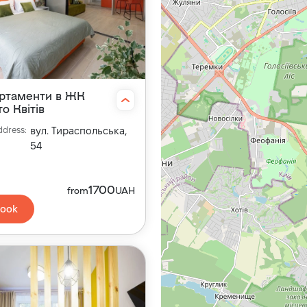
ртаменти в ЖК
о Квітів
ddress
:
вул. Тираспольська,
54
1700
from
UAH
ook