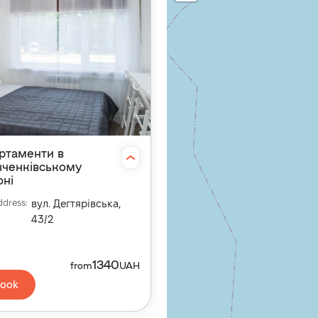
ртаменти в
ченківському
оні
ddress
:
вул. Дегтярівська,
43/2
1340
from
UAH
ook