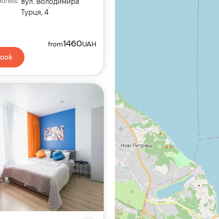
ddress
:
вул. Володимира
Турця, 4
1460
from
UAH
ook