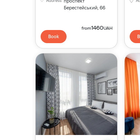
Address
:
проспект
A
Берестейський, 66
1460
from
UAH
Book
B