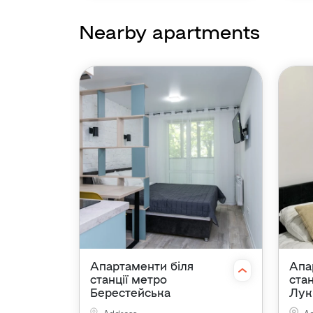
Nearby apartments
Апартаменти біля
Апа
станції метро
ста
Берестейська
Лук