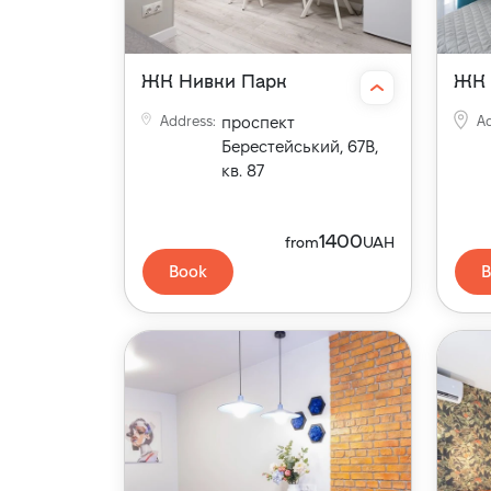
ЖК Нивки Парк
ЖК 
Address
:
проспект
A
Берестейський, 67В,
кв. 87
1400
from
UAH
Book
B